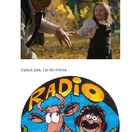
J’peux pas, j’ai do-minos