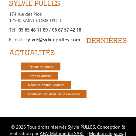
SYLVIE PULLES
174 rue des Plos
12500 SAINT CÔME D'OLT
Tél :
05 65 48 11 89
/
06 87 57 42 18
DERNIÈRES
ACTUALITÉS
Tripoux de Maurs
Tersons Aubrac
Nouvelle chaîne Youtube
Confrérie San Andiu de la Galinieiro
© 2026 Tous droits réservés Sylvie PULLES. Conception &
réalisation par
AFA-Multimédia SARL
. |
Mentions légales
. |