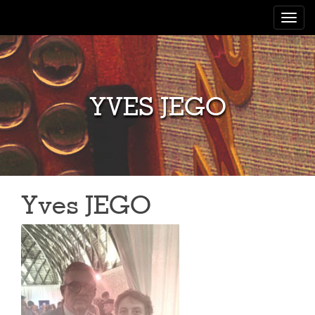
Toggle
navigat
YVES JEGO
Yves JEGO