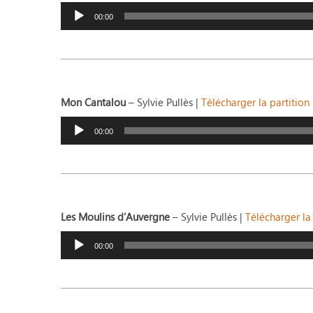
Lecteur
audio
00:00
Mon Cantalou
– Sylvie Pullès |
Télécharger la partition
Lecteur
audio
00:00
Les Moulins d’Auvergne
– Sylvie Pullès |
Télécharger la 
Lecteur
audio
00:00