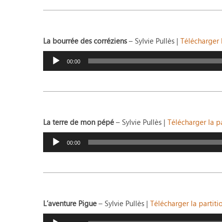
La bourrée des corréziens
– Sylvie Pullès |
Télécharger l
Lecteur
audio
00:00
La terre de mon pépé
– Sylvie Pullès |
Télécharger la pa
Lecteur
audio
00:00
L’aventure Pigue
– Sylvie Pullès |
Télécharger la partiti
Lecteur