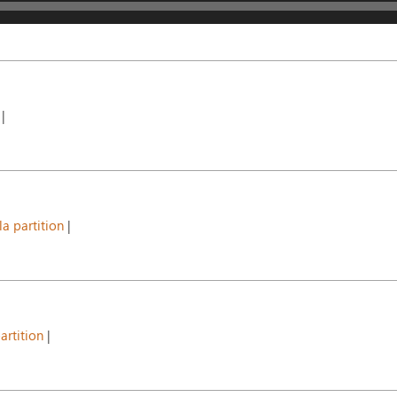
|
la partition
|
artition
|