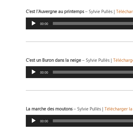
C’est l’Auvergne au printemps
– Sylvie Pullès |
Téléchar
Lecteur
audio
00:00
C’est un Buron dans la neige
– Sylvie Pullès |
Télécharge
Lecteur
audio
00:00
La marche des moutons
– Sylvie Pullès |
Télécharger la
Lecteur
audio
00:00