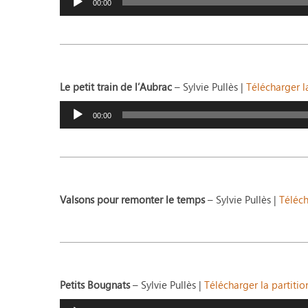
audio
00:00
Le petit train de l’Aubrac
– Sylvie Pullès |
Télécharger l
Lecteur
audio
00:00
Valsons pour remonter le temps
– Sylvie Pullès |
Téléch
Petits Bougnats
– Sylvie Pullès |
Télécharger la partitio
Lecteur