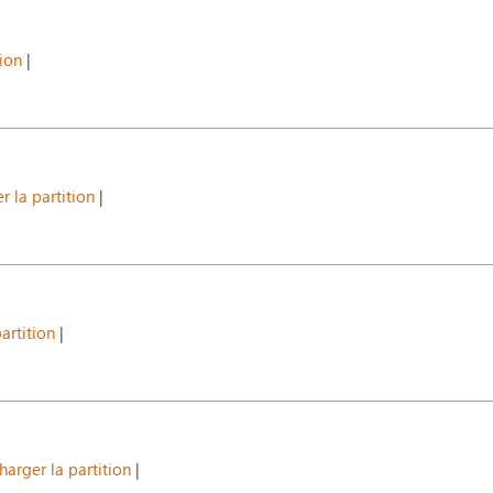
tion
|
r la partition
|
artition
|
harger la partition
|