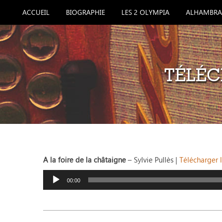
ACCUEIL
BIOGRAPHIE
LES 2 OLYMPIA
ALHAMBRA
TÉLÉC
A la foire de la châtaigne
– Sylvie Pullès |
Télécharger l
Lecteur
audio
00:00