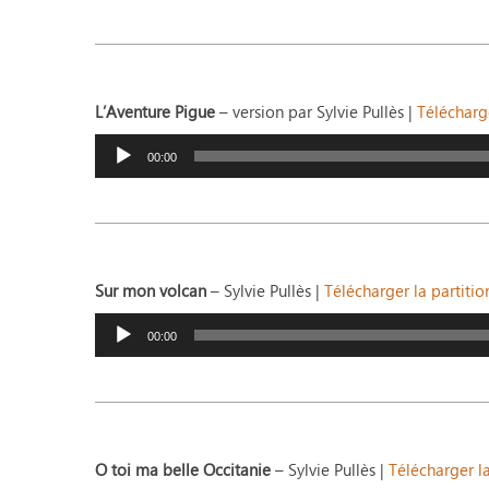
L’Aventure Pigue
– version par Sylvie Pullès |
Télécharge
Lecteur
audio
00:00
Sur mon volcan
– Sylvie Pullès |
Télécharger la partitio
Lecteur
audio
00:00
O toi ma belle Occitanie
– Sylvie Pullès |
Télécharger la