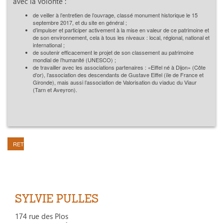
avec la volonté :
de veiller à l’entretien de l’ouvrage, classé monument historique le 15
septembre 2017, et du site en général ;
d’impulser et participer activement à la mise en valeur de ce patrimoine et
de son environnement, cela à tous les niveaux : local, régional, national et
international ;
de soutenir efficacement le projet de son classement au patrimoine
mondial de l’humanité (UNESCO) ;
de travailler avec les associations partenaires : «Eiffel né à Dijon» (Côte
d’or), l’association des descendants de Gustave Eiffel (île de France et
Gironde), mais aussi l’association de Valorisation du viaduc du Viaur
(Tarn et Aveyron).
RETOUR
SYLVIE PULLES
174 rue des Plos