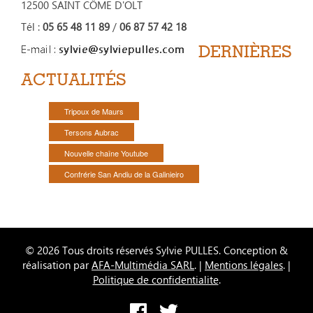
12500 SAINT CÔME D'OLT
Tél :
05 65 48 11 89
/
06 87 57 42 18
DERNIÈRES
ACTUALITÉS
Tripoux de Maurs
Tersons Aubrac
Nouvelle chaîne Youtube
Confrérie San Andiu de la Galinieiro
© 2026 Tous droits réservés Sylvie PULLES. Conception &
réalisation par
AFA-Multimédia SARL
. |
Mentions légales
. |
Politique de confidentialite
.