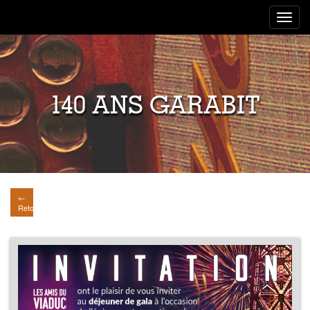
Toggle
navigat
140 ANS GARABIT
←
Retour