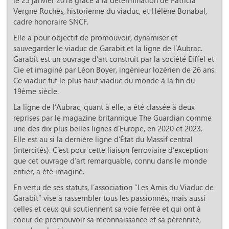
le 25 janvier 2018 grâce à la détermination de Patricia
Vergne Rochès, historienne du viaduc, et Hélène Bonabal,
cadre honoraire SNCF.
Elle a pour objectif de promouvoir, dynamiser et
sauvegarder le viaduc de Garabit et la ligne de l’Aubrac.
Garabit est un ouvrage d’art construit par la société Eiffel et
Cie et imaginé par Léon Boyer, ingénieur lozérien de 26 ans.
Ce viaduc fut le plus haut viaduc du monde à la fin du
19ème siècle.
La ligne de l’Aubrac, quant à elle, a été classée à deux
reprises par le magazine britannique The Guardian comme
une des dix plus belles lignes d’Europe, en 2020 et 2023.
Elle est au si la dernière ligne d’État du Massif central
(intercités). C’est pour cette liaison ferroviaire d’exception
que cet ouvrage d’art remarquable, connu dans le monde
entier, a été imaginé.
En vertu de ses statuts, l’association “Les Amis du Viaduc de
Garabit” vise à rassembler tous les passionnés, mais aussi
celles et ceux qui soutiennent sa voie ferrée et qui ont à
coeur de promouvoir sa reconnaissance et sa pérennité,