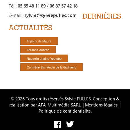
Tél :
05 65 48 11 89
/
06 87 57 42 18
DERNIÈRES
ACTUALITÉS
Tripoux de Maurs
Tersons Aubrac
Nouvelle chaîne Youtube
Confrérie San Andiu de la Galinieiro
© 2026 Tous droits réservés Sylvie PULLES. Conception &
réalisation par
AFA-Multimédia SARL
. |
Mentions légales
. |
Politique de confidentialite
.