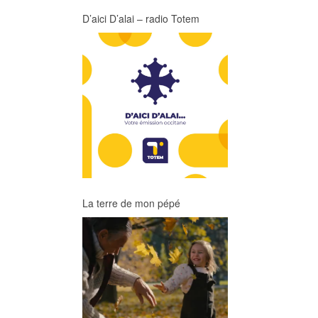
D’aici D’alai – radio Totem
La terre de mon pépé