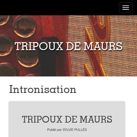
Toggle
navigat
TRIPOUX DE MAURS
Intronisation
TRIPOUX DE MAURS
Publié par
SYLVIE PULLÈS