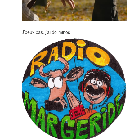
J’peux pas, j’ai do-minos