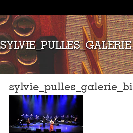
SYLVIE_PULLES_GALERIE
sylvie_pulles_galerie_b