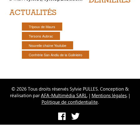
ACTUALITÉS
Tripoux de Maurs
Tersons Aubrac
Nouvelle chaîne Youtube
Confrérie San Andiu de la Galinieiro
© 2026 Tous droits réservés Sylvie PULLES. Conception &
réalisation par
AFA-Multimédia SARL
. |
Mentions légales
. |
Politique de confidentialite
.