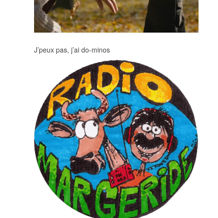
J’peux pas, j’ai do-minos