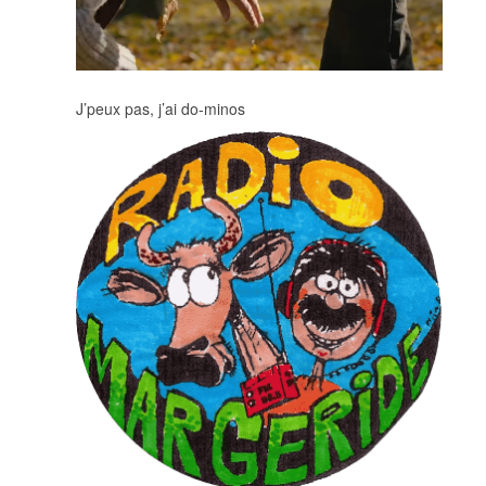
J’peux pas, j’ai do-minos