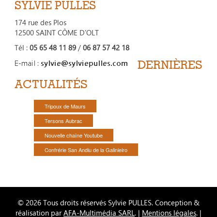
SYLVIE PULLES
174 rue des Plos
12500 SAINT CÔME D'OLT
Tél :
05 65 48 11 89
/
06 87 57 42 18
DERNIÈRES
ACTUALITÉS
Tripoux de Maurs
Tersons Aubrac
Nouvelle chaîne Youtube
Confrérie San Andiu de la Galinieiro
© 2026 Tous droits réservés Sylvie PULLES. Conception &
réalisation par
AFA-Multimédia SARL
. |
Mentions légales
. |