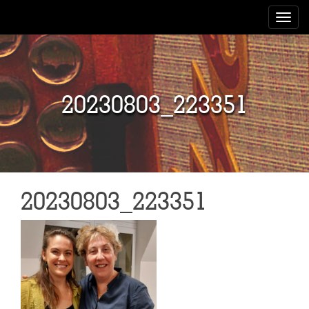
Toggle
navigat
20230803_223351
20230803_223351