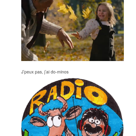
J’peux pas, j’ai do-minos