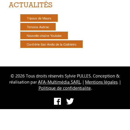
ACTUALITÉS
Tripoux de Maurs
Tersons Aubrac
Nouvelle chaîne Youtube
Confrérie San Andiu de la Galinieiro
© 2026 Tous droits réservés Sylvie PULLES. Conception &
réalisation par
AFA-Multimédia SARL
. |
Mentions légales
. |
Politique de confidentialite
.