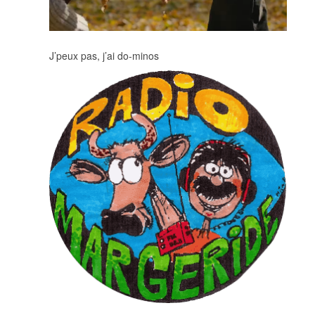
J’peux pas, j’ai do-minos