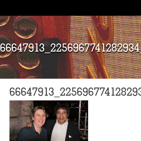
66647913_225696774128293
66647913_22569677412829