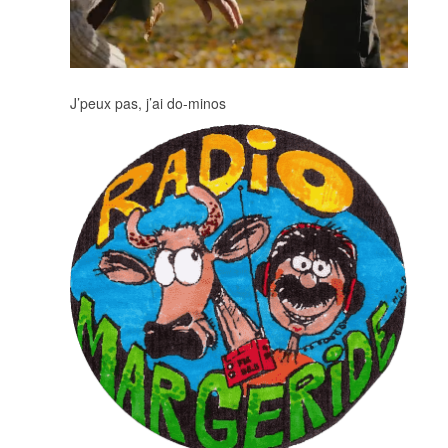
J’peux pas, j’ai do-minos