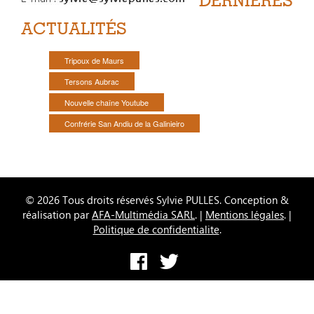
ACTUALITÉS
Tripoux de Maurs
Tersons Aubrac
Nouvelle chaîne Youtube
Confrérie San Andiu de la Galinieiro
© 2026 Tous droits réservés Sylvie PULLES. Conception &
réalisation par
AFA-Multimédia SARL
. |
Mentions légales
. |
Politique de confidentialite
.