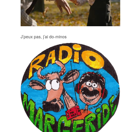
J’peux pas, j’ai do-minos