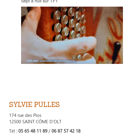
Sept à huit sur TF1
SYLVIE PULLES
174 rue des Plos
12500 SAINT CÔME D'OLT
Tél :
05 65 48 11 89
/
06 87 57 42 18