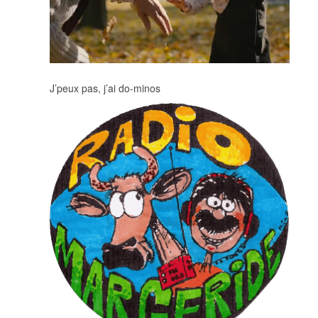
J’peux pas, j’ai do-minos