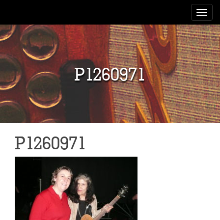
Toggle
navigat
P1260971
P1260971