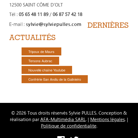
12500 SAINT CÔME D'OLT
Tél :
05 65 48 11 89
/
06 87 57 42 18
DERNIÈRES
ACTUALITÉS
Tripoux de Maurs
Tersons Aubrac
Nouvelle chaîne Youtube
Confrérie San Andiu de la Galinieiro
© 2026 Tous droits réservés Sylvie PULLES. Conception &
réalisation par
AFA-Multimédia SARL
. |
Mentions légales
. |
Politique de confidentialite
.