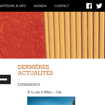
ARTITIONS & MP3
AGENDA
CONTACT
DERNIÈRES
ACTUALITÉS
isez
hes
ÉVÉNEMENTS
/bas
r
Si tu vas à Millau – Clip
menter
nuer