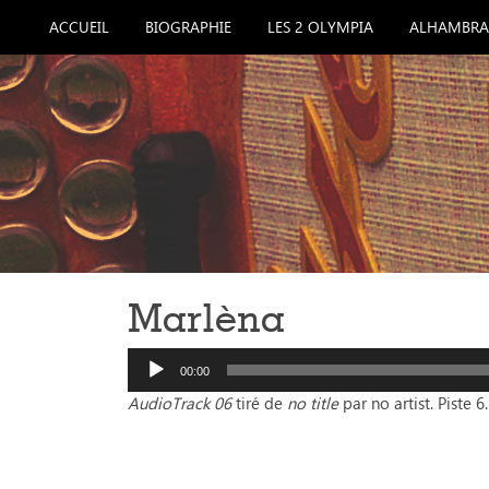
ACCUEIL
BIOGRAPHIE
LES 2 OLYMPIA
ALHAMBRA
Marlèna
Lecteur
audio
00:00
AudioTrack 06
tiré de
no title
par no artist. Piste 