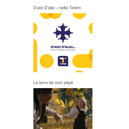
D’aici D’alai – radio Totem
La terre de mon pépé