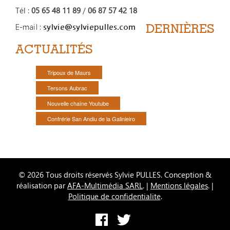
Tél :
05 65 48 11 89
/
06 87 57 42 18
DERNIÈRES
ACTUALITÉS
Tripoux de Maurs
Tersons Aubrac
Nouvelle chaîne Youtube
Confrérie San Andiu de la Galinieiro
© 2026 Tous droits réservés Sylvie PULLES. Conception &
réalisation par
AFA-Multimédia SARL
. |
Mentions légales
. |
Politique de confidentialite
.