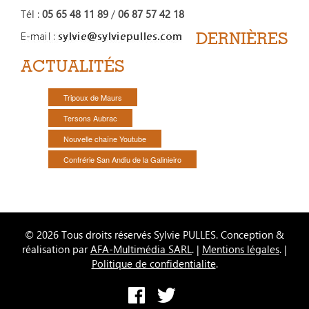
Tél :
05 65 48 11 89
/
06 87 57 42 18
DERNIÈRES
ACTUALITÉS
Tripoux de Maurs
Tersons Aubrac
Nouvelle chaîne Youtube
Confrérie San Andiu de la Galinieiro
© 2026 Tous droits réservés Sylvie PULLES. Conception &
réalisation par
AFA-Multimédia SARL
. |
Mentions légales
. |
Politique de confidentialite
.