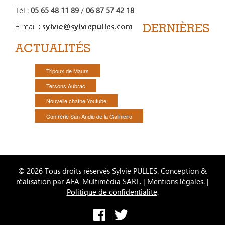
Tél :
05 65 48 11 89
/
06 87 57 42 18
DERNIÈRES
ACTUALITÉS
Tripoux de Maurs
Tersons Aubrac
Nouvelle chaîne Youtube
Confrérie San Andiu de la Galinieiro
© 2026 Tous droits réservés Sylvie PULLES. Conception &
réalisation par
AFA-Multimédia SARL
. |
Mentions légales
. |
Politique de confidentialite
.