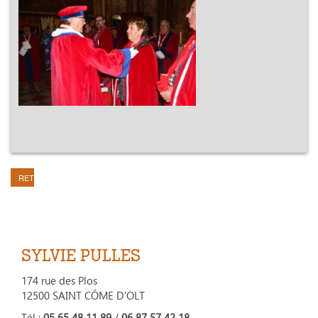
RETOUR
SYLVIE PULLES
174 rue des Plos
12500 SAINT CÔME D'OLT
Tél :
05 65 48 11 89
/
06 87 57 42 18