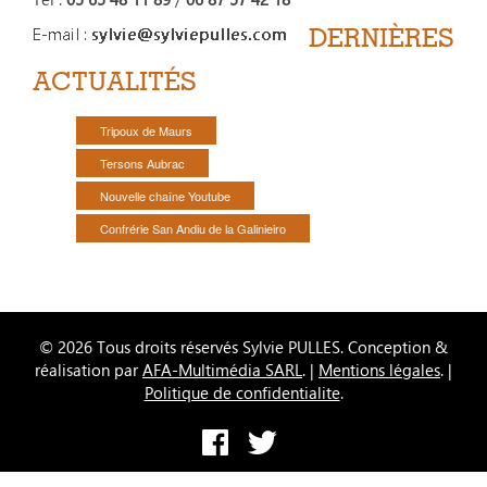
DERNIÈRES
ACTUALITÉS
Tripoux de Maurs
Tersons Aubrac
Nouvelle chaîne Youtube
Confrérie San Andiu de la Galinieiro
© 2026 Tous droits réservés Sylvie PULLES. Conception &
réalisation par
AFA-Multimédia SARL
. |
Mentions légales
. |
Politique de confidentialite
.