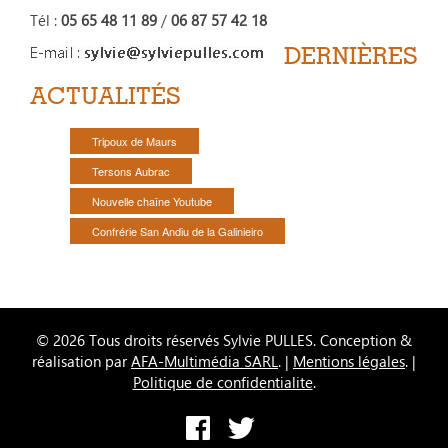
Tél :
05 65 48 11 89
/
06 87 57 42 18
DERNIÈRES
ACTUALITÉS
Tripoux de Maurs
Tersons Aubrac
Nouvelle chaîne Youtube
Confrérie San Andiu de la Galinieiro
© 2026 Tous droits réservés Sylvie PULLES. Conception &
réalisation par
AFA-Multimédia SARL
. |
Mentions légales
. |
Politique de confidentialite
.