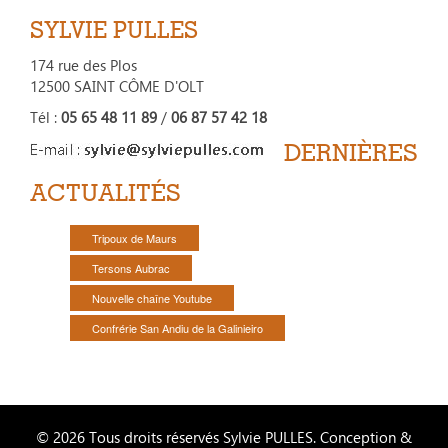
SYLVIE PULLES
174 rue des Plos
12500 SAINT CÔME D'OLT
Tél :
05 65 48 11 89
/
06 87 57 42 18
DERNIÈRES
ACTUALITÉS
Tripoux de Maurs
Tersons Aubrac
Nouvelle chaîne Youtube
Confrérie San Andiu de la Galinieiro
© 2026 Tous droits réservés Sylvie PULLES. Conception &