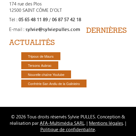
174 rue des Plos
12500 SAINT CÔME D'OLT
Tél :
05 65 48 11 89
/
06 87 57 42 18
DERNIÈRES
ACTUALITÉS
Tripoux de Maurs
Tersons Aubrac
Nouvelle chaîne Youtube
Confrérie San Andiu de la Galinieiro
© 2026 Tous droits réservés Sylvie PULLES. Conception &
réalisation par
AFA-Multimédia SARL
. |
Mentions légales
. |
Politique de confidentialite
.