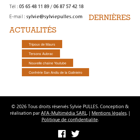
Tél :
05 65 48 11 89
/
06 87 57 42 18
DERNIÈRES
ACTUALITÉS
Tripoux de Maurs
Tersons Aubrac
Nouvelle chaîne Youtube
Confrérie San Andiu de la Galinieiro
© 2026 Tous droits réservés Sylvie PULLES. Conception &
réalisation par
AFA-Multimédia SARL
. |
Mentions légales
. |
Politique de confidentialite
.