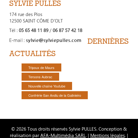
SYLVIE PULLES
174 rue des Plos
12500 SAINT CÔME D'OLT
Tél :
05 65 48 11 89
/
06 87 57 42 18
DERNIÈRES
ACTUALITÉS
Tripoux de Maurs
Tersons Aubrac
Nouvelle chaîne Youtube
Confrérie San Andiu de la Galinieiro
© 2026 Tous droits réservés Sylvie PULLES. Conception &
réalisation par
AFA-Multimédia SARL
. |
Mentions légales
. |