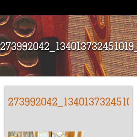
273992042_134013732451019
273992042_1340137324510