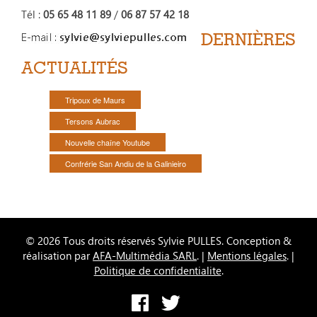
Tél :
05 65 48 11 89
/
06 87 57 42 18
DERNIÈRES
ACTUALITÉS
Tripoux de Maurs
Tersons Aubrac
Nouvelle chaîne Youtube
Confrérie San Andiu de la Galinieiro
© 2026 Tous droits réservés Sylvie PULLES. Conception &
réalisation par
AFA-Multimédia SARL
. |
Mentions légales
. |
Politique de confidentialite
.