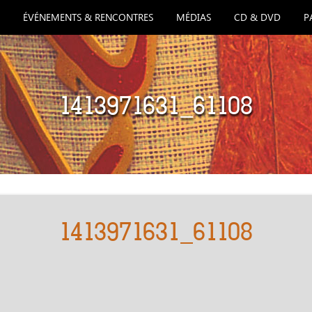
ÉVÉNEMENTS & RENCONTRES
MÉDIAS
CD & DVD
P
1413971631_61108
1413971631_61108