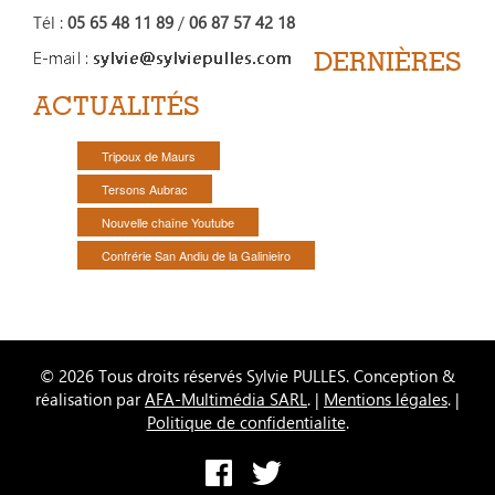
Tél :
05 65 48 11 89
/
06 87 57 42 18
DERNIÈRES
ACTUALITÉS
Tripoux de Maurs
Tersons Aubrac
Nouvelle chaîne Youtube
Confrérie San Andiu de la Galinieiro
© 2026 Tous droits réservés Sylvie PULLES. Conception &
réalisation par
AFA-Multimédia SARL
. |
Mentions légales
. |
Politique de confidentialite
.