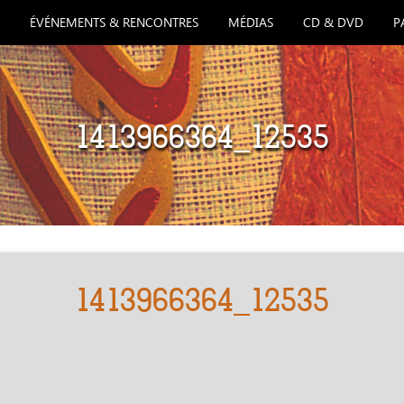
ÉVÉNEMENTS & RENCONTRES
MÉDIAS
CD & DVD
P
1413966364_12535
1413966364_12535