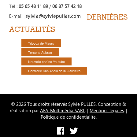
Tél :
05 65 48 11 89
/
06 87 57 42 18
DERNIÈRES
ACTUALITÉS
Tripoux de Maurs
Tersons Aubrac
Nouvelle chaîne Youtube
Confrérie San Andiu de la Galinieiro
© 2026 Tous droits réservés Sylvie PULLES. Conception &
réalisation par
AFA-Multimédia SARL
. |
Mentions légales
. |
Politique de confidentialite
.