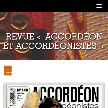
Toggle
navigat
REVUE « ACCORDÉON
ET ACCORDÉONISTES »
←
Retour